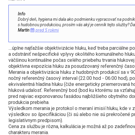
Info
Dobrý deň, hygiena mi dala ako podmienku vypracovať na podnik o
s hudobnou produkciou, prosím vás aký je cenník tejto služby?
Martin
pred 5 rokmi
....úplne najťažšie objektivizácie hluku, keď treba parciálne 
a odstrániť nešpecifické vplyvy okolitého komunálneho hluku
väčšinou kontinuálne počas celého priebehu trvania hlukovej
objektívna expozícia hluku za posudzovaný referenčný časov
Merania a objektivizácia hluku z hudobných produkcií sa v 9
nočný referenčný časový interval (22.00 hod - 06:00 hod),
ekvivalentná hladina hluku (čiže energeticky priemerovaná ho
hluková udalosť. Referenčný bod (bod ku ktorému sa vzťahuj
pred najviac exponovanou fasádou najbližšieho obytného d
produkcia prebieha.
Výsledkom merania je protokol o meraní imisií hluku, kde v 
výsledkov so špecifikáciou (či sú alebo nie sú prekročené p
legislatívnym predpisom).
Cena za službu je rôzna, kalkulácia je možná až po zadefino
charakteru merania.