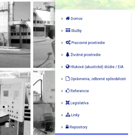
Domov
Služby
Pracovné prostredie
Životné prostredie
Hlukové (akustické) štúdie / EIA
Oprávnenia, odborné spôsobilosti
Referencie
Legislatíva
Linky
Repository