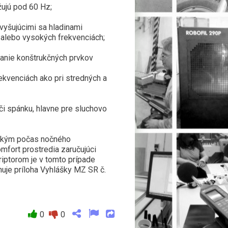
žujú pod 60 Hz;
vyšujúcimi sa hladinami
h alebo vysokých frekvenciách;
anie konštrukčných prvkov
ekvenciách ako pri stredných a
i spánku, hlavne pre sluchovo
etkým počas nočného
mfort prostredia zaručujúci
ptorom je v tomto prípade
nuje príloha Vyhlášky MZ SR č.
0
0