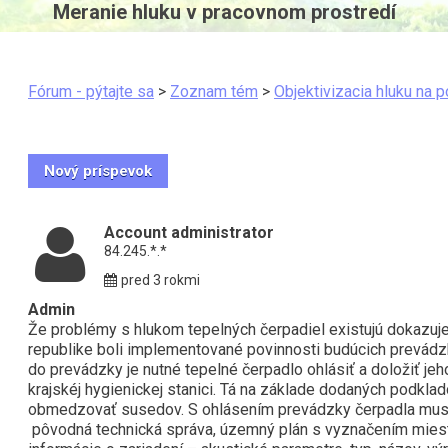
Meranie hluku v pracovnom prostredí
Fórum - pýtajte sa
>
Zoznam tém
>
Objektivizacia hluku na 
Account administrator
84.245.*.*
pred 3 rokmi
Admin
Že problémy s hlukom tepelných čerpadiel existujú dokazuje a
republike boli implementované povinnosti budúcich prevád
do prevádzky je nutné tepelné čerpadlo ohlásiť a doložiť j
krajskéj hygienickej stanici. Tá na základe dodaných podkla
obmedzovať susedov. S ohlásením prevádzky čerpadla musí
pôvodná technická správa, územný plán s vyznačením miest