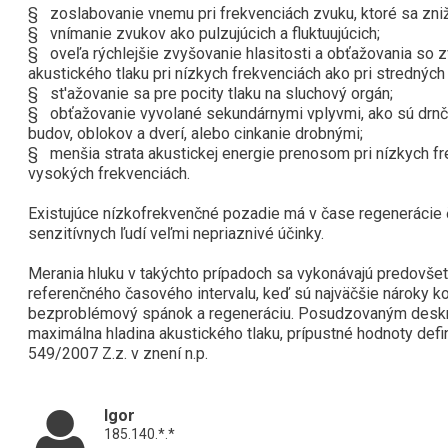
§ zoslabovanie vnemu pri frekvenciách zvuku, ktoré sa zni
§ vnímanie zvukov ako pulzujúcich a fluktuujúcich;
§ oveľa rýchlejšie zvyšovanie hlasitosti a obťažovania so z
akustického tlaku pri nízkych frekvenciách ako pri strednýc
§ st'ažovanie sa pre pocity tlaku na sluchový orgán;
§ obťažovanie vyvolané sekundárnymi vplyvmi, ako sú drnč
budov, oblokov a dverí, alebo cinkanie drobnými;
§ menšia strata akustickej energie prenosom pri nízkych fr
vysokých frekvenciách.
Existujúce nízkofrekvenčné pozadie má v čase regenerácie č
senzitívnych ľudí veľmi nepriaznivé účinky.
Merania hluku v takýchto prípadoch sa vykonávajú predovš
referenčného časového intervalu, keď sú najväčšie nároky ko
bezproblémový spánok a regeneráciu. Posudzovaným deskri
maximálna hladina akustického tlaku, prípustné hodnoty defi
549/2007 Z.z. v znení n.p.
Igor
185.140.*.*