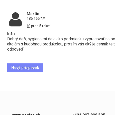
Martin
185.165.*.*
pred 5 rokmi
Info
Dobrý deň, hygiena mi dala ako podmienku vypracovať na pod
akciám s hudobnou produkciou, prosím vás aký je cenník te
odpoveď