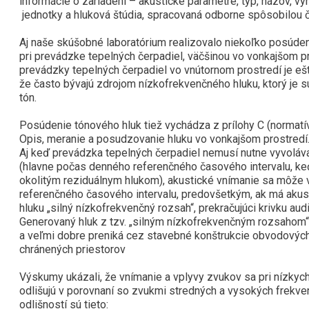
informácie o zariadení – akustické parametre, typ, názov, v
jednotky a hluková štúdia, spracovaná odborne spôsobilou 
Aj naše skúšobné laboratórium realizovalo niekoľko posúden
pri prevádzke tepelných čerpadiel, väčšinou vo vonkajšom pro
prevádzky tepelných čerpadiel vo vnútornom prostredí je ešt
že často bývajú zdrojom nízkofrekvenčného hluku, ktorý je s
tón.
Posúdenie tónového hluk tiež vychádza z prílohy C (normat
Opis, meranie a posudzovanie hluku vo vonkajšom prostredí. 
Aj keď prevádzka tepelných čerpadiel nemusí nutne vyvolá
(hlavne počas denného referenčného časového intervalu, ke
okolitým reziduálnym hlukom), akustické vnímanie sa môže
referenčného časového intervalu, predovšetkým, ak má aku
hluku „silný nízkofrekvenčný rozsah“, prekračujúci krivku audi
Generovaný hluk z tzv. „silným nízkofrekvenčným rozsahom“,
a veľmi dobre preniká cez stavebné konštrukcie obvodovýc
chránených priestorov
Výskumy ukázali, že vnímanie a vplyvy zvukov sa pri nízky
odlišujú v porovnaní so zvukmi stredných a vysokých frekvenc
odlišností sú tieto: