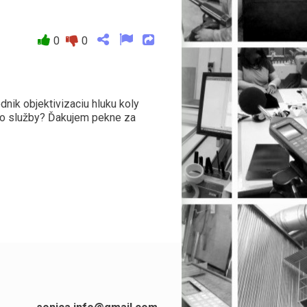
0
0
nik objektivizaciu hluku koly
jto služby? Ďakujem pekne za