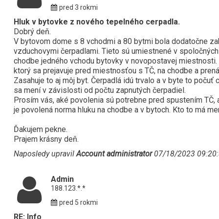
pred 3 rokmi
Hluk v bytovke z nového tepelného cerpadla.
Dobrý deň.
V bytovom dome s 8 vchodmi a 80 bytmi bola dodatočne za
vzduchovymi čerpadlami. Tieto sú umiestnené v spoločných
chodbe jedného vchodu bytovky v novopostavej miestnosti.
ktorý sa prejavuje pred miestnosťou s TČ, na chodbe a prenáš
Zasahuje to aj môj byt. Čerpadlá idú trvalo a v byte to počuť 
sa mení v závislosti od počtu zapnutých čerpadiel.
Prosím vás, aké povolenia sú potrebne pred spustením TČ, 
je povolená norma hluku na chodbe a v bytoch. Kto to má me
Ďakujem pekne.
Prajem krásny deň.
Naposledy upravil
Account administrator
07/18/2023 09:20
Admin
188.123.*.*
pred 5 rokmi
RE: Info