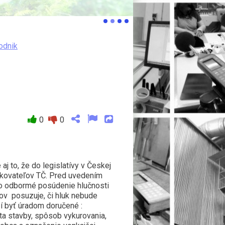
podnik
0
0
j to, že do legislatívy v Českej
zkovateľov TČ. Pred uvedením
eho odbormé posúdenie hlučnosti
dov posuzuje, či hluk nebude
 byť úradom doručené :
a stavby, spôsob vykurovania,