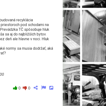
budovaná recyklácia
 priestoroch pod schodami na
 Prevádzka TČ spôsobuje hluk
a sa aj do najbližších bytov.
cez deň ale hlavne v noci. Hluk
aké normy sa musia dodržať, aká
rať?
:30
0
0