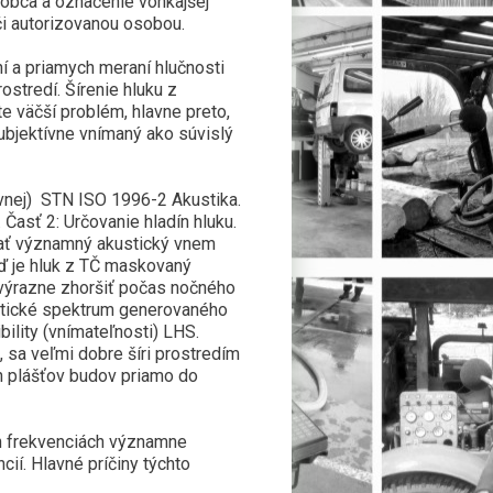
ýrobca a označenie vonkajšej
či autorizovanou osobou.
í a priamych meraní hlučnosti
stredí. Šírenie hluku z
e väčší problém, hlavne preto,
ubjektívne vnímaný ako súvislý
ívnej) STN ISO 1996-2 Akustika.
Časť 2: Určovanie hladín hluku.
vať významný akustický vnem
ď je hluk z TČ maskovaný
 výrazne zhoršiť počas nočného
stické spektrum generovaného
bility (vnímateľnosti) LHS.
 sa veľmi dobre šíri prostredím
h plášťov budov priamo do
ch frekvenciách významne
ií. Hlavné príčiny týchto