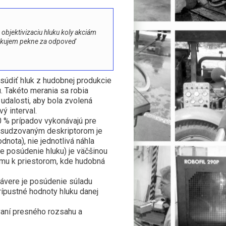
bjektivizaciu hluku koly akciám
 Ďakujem pekne za odpoveď
posúdiť hluk z hudobnej produkcie
. Takéto merania sa robia
 udalosti, aby bola zvolená
ý interval.
0 % prípadov vykonávajú pre
 posudzovaným deskriptorom je
dnota), nie jednotlivá náhla
e posúdenie hluku) je väčšinou
omu k priestorom, kde hudobná
závere je posúdenie súladu
rípustné hodnoty hluku danej
vaní presného rozsahu a